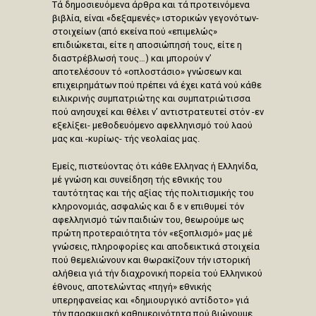
Τά δημοσιευόμενα άρθρα και τά προτεινόμενα
βιβλία, είναι «δεξαμενές» ιστορικών γεγονότων-
στοιχείων (από εκείνα πού «επιμελώς»
επιδιώκεται, είτε η αποσιώπησή τους, είτε η
διαστρέβλωσή τους…) και μπορούν ν’
αποτελέσουν τό «οπλοστάσιο» γνώσεων και
επιχειρημάτων πού πρέπει νά έχει κατά νού κάθε
ειλικρινής συμπατριώτης και συμπατριώτισσα
πού ανησυχεί και θέλει ν’ αντιστρατευτεί στόν -εν
εξελίξει- μεθοδευόμενο αφελληνισμό τού λαού
μας και -κυρίως- τής νεολαίας μας.
Εμείς, πιστεύοντας ότι κάθε Ελληνας ή Ελληνίδα,
μέ γνώση και συνείδηση τής εθνικής του
ταυτότητας και τής αξίας τής πολιτισμικής του
κληρονομιάς, ασφαλώς και δ ε ν επιθυμεί τόν
αφελληνισμό τών παιδιών του, θεωρούμε ως
πρώτη προτεραιότητα τόν «εξοπλισμό» μας μέ
γνώσεις, πληροφορίες και αποδεικτικά στοιχεία
πού θεμελιώνουν και θωρακίζουν τήν ιστορική
αλήθεια γιά τήν διαχρονική πορεία τού Ελληνικού
έθνους, αποτελώντας «πηγή» εθνικής
υπερηφανείας και «δημιουργικό αντίδοτο» γιά
τήν παρακμιακή καθημερινότητα πού βιώνουμε.