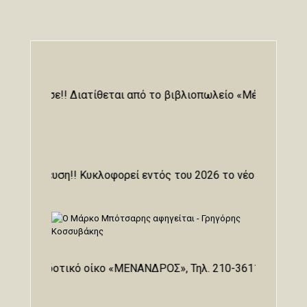
λοφόρησε!! Διατίθεται από το βιβλιοπωλείο «Μένανδρος» Ο
δημοσίευση!! Κυκλοφορεί εντός του 2026 το νέο βιβλίο του
 τον εκδοτικό οίκο «ΜΕΝΑΝΔΡΟΣ», Τηλ. 210-3611000 www.me