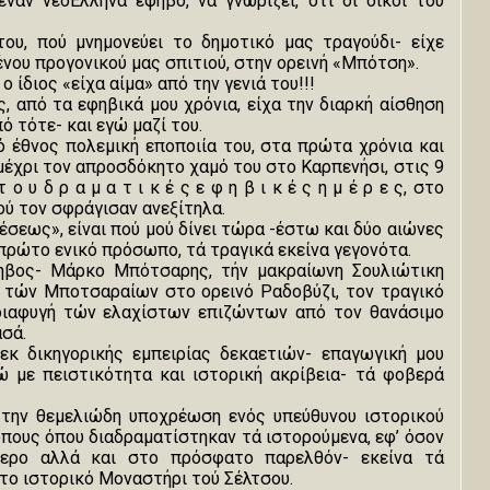
έναν νεοΕλληνα έφηβο, να γνωρίζει, ότι οι δικοί του
του, πού μνημονεύει το δημοτικό μας τραγούδι- είχε
νου προγονικού μας σπιτιού, στην ορεινή «Μπότση».
ο ίδιος «είχα αίμα» από την γενιά του!!!
ς, από τα εφηβικά μου χρόνια, είχα την διαρκή αίσθηση
πό τότε- και εγώ μαζί του.
κό έθνος πολεμική εποποιία του, στα πρώτα χρόνια και
έχρι τον απροσδόκητο χαμό του στο Καρπενήσι, στις 9
 ο υ δ ρ α μ α τ ι κ έ ς ε φ η β ι κ έ ς η μ έ ρ ε ς, στο
ού τον σφράγισαν ανεξίτηλα.
έσεως», είναι πού μού δίνει τώρα -έστω και δύο αιώνες
 πρώτο ενικό πρόσωπο, τά τραγικά εκείνα γεγονότα.
φηβος- Μάρκο Μπότσαρης, τήν μακραίωνη Σουλιώτικη
ία τών Μποτσαραίων στο ορεινό Ραδοβύζι, τον τραγικό
 διαφυγή τών ελαχίστων επιζώντων από τον θανάσιμο
σά.
 -εκ δικηγορικής εμπειρίας δεκαετιών- επαγωγική μου
 με πειστικότητα και ιστορική ακρίβεια- τά φοβερά
 την θεμελιώδη υποχρέωση ενός υπεύθυνου ιστορικού
τόπους όπου διαδραματίστηκαν τά ιστορούμενα, εφ’ όσον
τερο αλλά και στο πρόσφατο παρελθόν- εκείνα τά
το ιστορικό Μοναστήρι τού Σέλτσου.