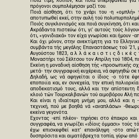
Ποιά τιμή, λοιπόν, και ποιά υπερηφάνεια γιά 
πρόγονοι συμπολέμησαν μαζί του.
Ποιά αίσθηση, ότι το χνάρι του -η «ομπλή» 
αποτυπωθεί εκεί, στην αυλή τού πολυπυρπολημέ
Ποιός συγκλονισμός και ποιά συγκίνηση, ότι και 
Ακράδαντα πιστεύω ότι, γι’ αυτούς τούς λόγου
ότι, «γονιδιακά» τον είχα γνωρίσει και ήμουν -α
Και όχι μόνον, στην ανεκτίμητη για το Ελληνι
συμβάντα τής μεγάλης Επαναστάσεως τού ‘21, μ
Αυγούστου 1823, α λ λ ά κ α ι σ τ ι ς δ ι κ έ ς τ
Μοναστήρι τού Σέλτσου τον Απρίλη τού 1804, π
Εκείνη η μοναδική αίσθηση τής «προσωπικής σχ
μετά- την συγγραφική ευχέρεια, νά αφηγηθώ σε
Δηλαδή, ως νά αφηγείται ο ίδιος -ο τότε έ
εποποιϊα και, εν συνεχεία, την επική πολιορκ
αποδεκατισμό τους, αλλά και την απίστευτη
κλοιό τών Τουρκαλβανών τού αιμοβόρου Αλή πα
Και είναι η ιδιαίτερη μνήμη μου, αλλά και η
τεχνική, πού με βοηθά νά «αναπλάσω» -θεωρώ
εκείνα γεγονότα.
Εχοντας -επί πλέον- τηρήσει στο έπακρο και
συγγραφέα, να γνωρίζει «ιδίοις όμμασι» τούς 
έχω επισκεφθεί κατ’ επανάληψη -στο απώ
δυσπρόσιτα και αιματόβρεχτα τοπία, γύρω από 