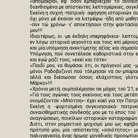
«απόμακρα», εφ’ όσον εμπεριείχαν το συναισ
διανθισμένα με απίστευτες λεπτομέρειες, συγ
Εκείνη η συχνή -πατρική- αφήγηση ιστορικών σ
όχι μόνο μέ έκαναν να λατρέψω -ήδη από μαθητ
-σύν τώ χρόνω- ν’ αποκτήσουν στην φαντασία
μου!!!
Ιδιαιτέρως, οι -με έκδηλη υπερηφάνεια- λεπτ
εν λόγω ιστορικά γεγονότα και τους επί μέρου
και μία υπόμνηση ανεκτίμητης αξίας και σημασίας
Υπόμνηση, πού συνετέλεσε καθοριστικά στην ε
και εγώ μαζί τους, «εκεί και τότε»:
«Παιδί μου, να θυμάσαι ότι, οι πρόγονοί μας 
μόνοι Ραδοβυζινοί πού τόλμησαν να συ-μπαρ
αλλά και διέσωσαν όσους ελάχιστους γλύτω
Μάρκο»!!!
«Χρόνια μετά, συμπολέμησαν σε μάχες τού ‘21,
«Γιά τους αγώνες τους εκείνους και τους μετέπ
ονομάζονταν «Μπότση»- έχει καεί για την Πατρί
Εκείνη η -φορτισμένη συγκινησιακά- πατρικ
συναισθηματικής σύνδεσής μου με το έπος τού 
αναγνώσεως, ποικίλων ιστορικών καταγραφών γ
Διότι, στον ρομαντικό ψυχισμό μου ως εφήβου
πρότυπό μου, μία -απίστευτης «οσιότητος»- 
παλιγγενεσία, ένας ήρωας μοναδικής προσωπικό