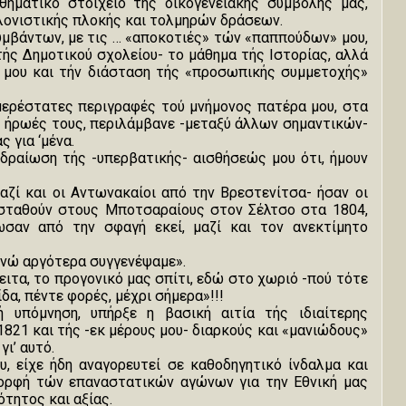
θηματικό στοιχείο τής οικογενειακής συμβολής μας,
κλονιστικής πλοκής και τολμηρών δράσεων.
υμβάντων, με τις … «αποκοτιές» τών «παππούδων» μου,
ής Δημοτικού σχολείου- το μάθημα τής Ιστορίας, αλλά
 μου και τήν διάσταση τής «προσωπικής συμμετοχής»
ομερέστατες περιγραφές τού μνήμονος πατέρα μου, στα
ς ήρωές τους, περιλάμβανε -μεταξύ άλλων σημαντικών-
 για ‘μένα.
δραίωση τής -υπερβατικής- αισθήσεώς μου ότι, ήμουν
-μαζί και οι Αντωνακαίοι από την Βρεστενίτσα- ήσαν οι
ασταθούν στους Μποτσαραίους στον Σέλτσο στα 1804,
σαν από την σφαγή εκεί, μαζί και τον ανεκτίμητο
 ενώ αργότερα συγγενέψαμε».
ειτα, το προγονικό μας σπίτι, εδώ στο χωριό -πού τότε
δα, πέντε φορές, μέχρι σήμερα»!!!
ή υπόμνηση, υπήρξε η βασική αιτία τής ιδιαίτερης
1821 και τής -εκ μέρους μου- διαρκούς και «μανιώδους»
ι’ αυτό.
, είχε ήδη αναγορευτεί σε καθοδηγητικό ίνδαλμα και
μορφή τών επαναστατικών αγώνων για την Εθνική μας
τητος και αξίας.