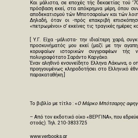
Και μάλιστα, σε εποχές τής δεκαετίας τού ’7
πρόσβαση εκεί, στα απόκρημνα μέρη, όπου συ
αποδεκατισμού τών Μποτσαραίων και τών λοι
Δηλαδή, όταν οι -πρός επακριβή επισκόπησ
«πετρωμένοι» σ’ εκείνες τις τραγικές ημέρες κ
[ Υ.Γ. Είχα -μάλιστα- την ιδιαίτερη χαρά, συ
προσκυνήματός μου εκεί (μαζί με την αγαπ
κορυφαίων ιστορικών συγγραφέων τής ν
πολυγραφότατο Σαράντο Καργάκο.
Έναν αληθινό ενσυνείδητο Ελληνα Λάκωνα, ο 
προηγουμένως κληροδοτήσει στο Ελληνικό έθνο
παρακαταθήκη.]
Το βιβλίο με τίτλο : «
Ο Μάρκο Μπότσαρης αφηγ
– Από τον εκδοτικό οίκο «ΒΕΡΓΙΝΑ», που εδρεύει
στοάς). Τηλ. 210-3833725
www.verbooks.gr