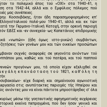
ήταν το πολεμικό έπος τού «ΟΧΙ» στα 1940-41, η
αση στα 1942-44, αλλά και ο Εμφύλιος πόλεμος πού
ειές μας συνέπειες.
ρηγ. Κοσσυβάκης, ήταν ήδη παρασημοφορημένος επ’
ΕλληνοΙταλικού πολέ-μου 1940-41, αλλά και εκ τών
τά την Γερμανο-Ιταλική Κατοχή, στην ορεινή περιοχή
 τόν ΕΔΕΣ και -εν συνεχεία- ως Καπετάνιος επιδρομικής
ικά «νωπών» (ήδη όμως ιστο-ρικών) συμβάντων,
υζητήσεις τών γονέων μου και τών οικείων προσώπων
άμβαναν συχνές αναφορές σε γεγονότα ανιόντων τού
οππάπου μου, καθώς και τού πατέρα, και τού παππού
γενεών προγόνων μου, τά οποία είχαν εξελιχθεί σε
ε γ ά λ η ε π α ν ά σ τ α σ η τ ο ύ 1821, κ α θ’ ό λ η τ η
τήν.
συβακαίων- είχε διαρκή και σημαίνουσα αγωνιστική
ιεργασία στις ανυπότακτες περιοχές τής Ηπείρου και
ούς ανιόντες μου να είναι πάντοτε μπροστάρηδες σ’ όλα
η -κυρίως μέσω τής γοητευτικής αφηγηματικής ευχέρειας
τορικά εκείνα πεπραγμένα, πού δεν ήσαν γενικά και