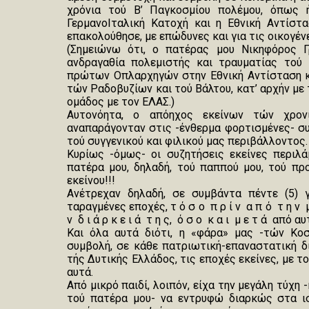
χρόνια τού Β’ Παγκοσμίου πολέμου, όπως 
ΓερμανοΙταλική Κατοχή και η Εθνική Αντίστ
επακολούθησε, με επώδυνες και για τις οικογέν
(Σημειώνω ότι, ο πατέρας μου Νικηφόρος Γ
ανδραγαθία πολεμιστής και τραυματίας τού 
πρώτων Οπλαρχηγών στην Εθνική Αντίσταση κα
τών Ραδοβυζίων και τού Βάλτου, κατ’ αρχήν με
ομάδος με τον ΕΛΑΣ.)
Αυτονόητα, ο απόηχος εκείνων τών χρον
αναπαράγονταν στις -ένθερμα φορτισμένες- σ
τού συγγενικού και φιλικού μας περιβάλλοντος.
Κυρίως -όμως- οι συζητήσεις εκείνες περιλ
πατέρα μου, δηλαδή, τού παππού μου, τού πρ
εκείνου!!!
Ανέτρεχαν δηλαδή, σε συμβάντα πέντε (5) 
ταραγμένες εποχές, τ ό σ ο π ρ ί ν α π ό τ η ν μ 
ν δ ι ά ρ κ ε ι ά τ η ς, ό σ ο κ α ι μ ε τ ά από αυ
Και όλα αυτά διότι, η «φάρα» μας -τών Κοσ
συμβολή, σε κάθε πατριωτική-επαναστατική δ
τής Δυτικής Ελλάδος, τις εποχές εκείνες, με τ
αυτά.
Από μικρό παιδί, λοιπόν, είχα την μεγάλη τύχ
τού πατέρα μου- να εντρυφώ διαρκώς στα ισ