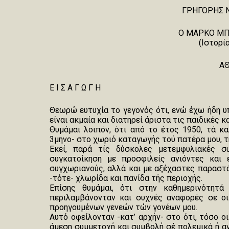
ΓΡΗΓΟΡΗΣ Ν
Ο ΜΑΡΚΟ ΜΠ
(Ιστορί
ΑΘ
Ε Ι Σ Α Γ Ω Γ Η
Θεωρώ ευτυχία το γεγονός ότι, ενώ έχω ήδη υπ
είναι ακμαία και διατηρεί άριστα τις παιδικές κ
Θυμάμαι λοιπόν, ότι από το έτος 1950, τά κα
3μηνο- στο χωριό καταγωγής τού πατέρα μου, τ
Εκεί, παρά τίς δύσκολες μετεμφυλιακές σ
συγκατοίκηση με προσφιλείς ανιόντες και 
συγχωριανούς, αλλά και με αξέχαστες παραστά
-τότε- χλωρίδα και πανίδα τής περιοχής.
Επίσης θυμάμαι, ότι στην καθημερινότητ
περιλαμβάνονταν και συχνές αναφορές σε οικ
προηγουμένων γενεών τών γονέων μου.
Αυτό οφείλονταν -κατ’ αρχήν- στο ότι, τόσο οι 
άμεση συμμετοχή και συμβολή σέ πολεμικά ή α