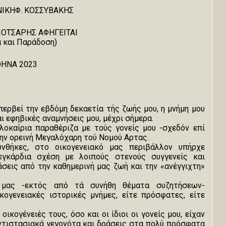
ΙΚΗΦ. ΚΟΣΣΥΒΑΚΗΣ
ΟΤΣΑΡΗΣ ΑΦΗΓΕΙΤΑΙ
α και Παράδοση)
Εκδοτικός οίκος «ΜΕ
ΗΝΑ 2023
ερβεί την εβδόμη δεκαετία τής ζωής μου, η μνήμη μου
αι εφηβικές αναμνήσεις μου, μέχρι σήμερα.
λοκαίρια παραθέριζα με τούς γονείς μου -σχεδόν επί
ην ορεινή Μεγαλόχαρη τού Νομού Αρτας.
υνθήκες, στο οικογενειακό μας περιβάλλον υπήρχε
εγκάρδια σχέση με λοιπούς στενούς συγγενείς και
σεις από την καθημερινή μας ζωή και την «ανέγγιχτη»
ά μας -εκτός από τά συνήθη θέματα συζητήσεων-
ογενειακές ιστορικές μνήμες, είτε πρόσφατες, είτε
οικογένειές τους, όσο και οι ίδιοι οι γονείς μου, είχαν
ντιστασιακά γεγονότα και δράσεις στα πολύ πρόσφατα