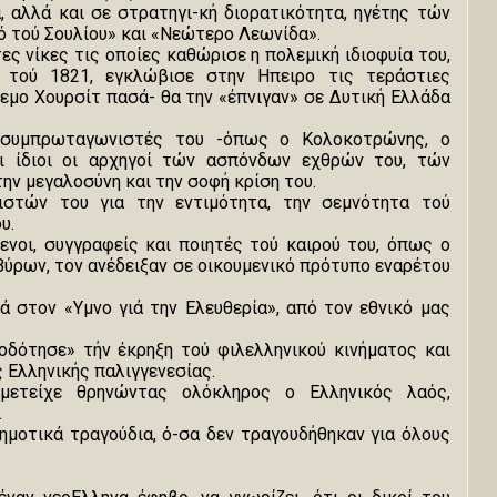
, αλλά και σε στρατηγι-κή διορατικότητα, ηγέτης τών
ό τού Σουλίου» και «Νεώτερο Λεωνίδα».
ες νίκες τις οποίες καθώρισε η πολεμική ιδιοφυία του,
τού 1821, εγκλώβισε στην Ηπειρο τις τεράστιες
εμο Χουρσίτ πασά- θα την «έπνιγαν» σε Δυτική Ελλάδα
ι συμπρωταγωνιστές του -όπως ο Κολοκοτρώνης, ο
ι ίδιοι οι αρχηγοί τών ασπόνδων εχθρών του, τών
ν μεγαλοσύνη και την σοφή κρίση του.
ιστών του για την εντιμότητα, την σεμνότητα τού
υ.
ενοι, συγγραφείς και ποιητές τού καιρού του, όπως ο
ύρων, τον ανέδειξαν σε οικουμενικό πρότυπο εναρέτου
ά στον «Υμνο γιά την Ελευθερία», από τον εθνικό μας
οδότησε» τήν έκρηξη τού φιλελληνικού κινήματος και
 Ελληνικής παλιγγενεσίας.
μμετείχε θρηνώντας ολόκληρος ο Ελληνικός λαός,
.
ημοτικά τραγούδια, ό-σα δεν τραγουδήθηκαν για όλους