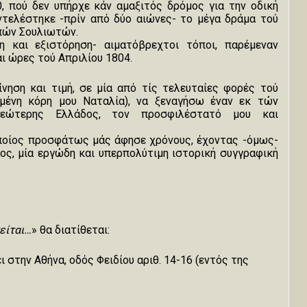
0, πού δεν υπήρχε κάν αμαξιτός δρόμος για την οδική
ντελέστηκε -πρίν από δύο αιώνες- το μέγα δράμα τού
πών Σουλιωτών.
η και εξιστόρηση- αιματόβρεχτοι τόποι, παρέμεναν
αι ώρες τού Απριλίου 1804.
γκίνηση και τιμή, σε μία από τίς τελευταίες φορές τού
ημένη κόρη μου Ναταλία), να ξεναγήσω έναν εκ τών
εώτερης Ελλάδος, τον προσφιλέστατό μου και
οποίος προσφάτως μάς άφησε χρόνους, έχοντας -όμως-
ς, μία εργώδη και υπερπολύτιμη ιστορική συγγραφική
είται…
» θα διατίθεται:
 στην Αθήνα, οδός Φειδίου αριθ. 14-16 (εντός της