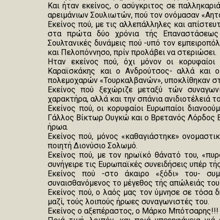
Και ήταν εκείνος, ο ασύγκριτος σε παλληκαριά
αρειμάνιων Σουλιωτών, πού τον ονόμασαν «Αητ
Εκείνος πού, με τις αλλεπάλληλες και απίστευτ
στα πρώτα δύο χρόνια τής Επαναστάσεως 
Σουλτανικές δυνάμεις πού -υπό τον εμπειροπόλ
και Πελοπόννησο, πρίν προλάβει να στεριώσει.
Ηταν εκείνος πού, όχι μόνον οι κορυφαίο
Καραϊσκάκης και ο Ανδρούτσος- αλλά και ο
πολεμοχαρών «Τουρκαλβανών», υποκλίθηκαν στη
Εκείνος πού ξεχώριζε μεταξύ τών συναγων
χαρακτήρα, αλλά και την σπάνια ανιδιοτέλειά το
Εκείνος πού, οι κορυφαίοι Ευρωπαίοι διανοούμ
Γάλλος Βίκτωρ Ουγκώ και ο Βρετανός Λόρδος Β
ήρωα.
Εκείνος πού, μόνος «καθαγιάστηκε» ονομαστικ
ποιητή Διονύσιο Σολωμό.
Εκείνος πού, με τον ηρωϊκό θάνατό του, «πυρ
συνήγειρε τις Ευρωπαϊκές συνειδήσεις υπέρ τής
Εκείνος πού -στο άκαιρο «ξόδι» του- συ
συναισθανόμενος το μέγεθος τής απώλειάς του
Εκείνος πού, ο λαός μας τον ύμνησε σε τόσα δ
μαζί, τούς λοιπούς ήρωες συναγωνιστές του.
Εκείνος ο αξεπέραστος, ο Μάρκο Μπότσαρης!!!