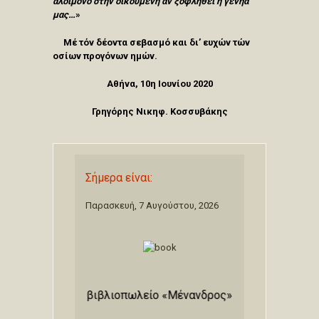
αλοίμονο στην οικουμένη αν ξοφληθεί η γενηά
μας…
»
Μέ τόν δέοντα σεβασμό και δι’ ευχών τών
οσίων προγόνων ημών.
Αθήνα, 10η Ιουνίου 2020
Γρηγόρης Νικηφ. Κοσσυβάκης
Σήμερα είναι:
Παρασκευή, 7 Αυγούστου, 2026
αι από το βιβλιοπωλείο «Μένανδρος» Οδό Ιπποκράτους 44 - 