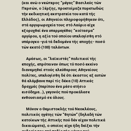
(και ενώ ο νεώτερος “μέγας” Βασιλεύς τών
Περσών, ο Ξέρξης, προετοίμαζε πυρετωδώς
τήν εκδικητική εκστρατεία του κατά τής
Ελλάδος), οι Αθηναίοι πληροφορήθηκαν ότι,
στά αργυρωρυχεία τους στό Λαύριο είχε
εξορυχθεί ένα υπερμεγέθες “κοίτασμα”
αργύρου, η αξία τού οποίου υπελογίσθη στό
υπέρογκο -γιά τά δεδομένα τής εποχής- ποσό
τών εκατό (100) ταλάντων.
Αμέσως, οι “λαϊκιστές” πολιτικοί τής
εποχής, επρότειναν όπως τό ποσό εκείνο
διανεμηθεί στούς ελεύθερους Αθηναίους
πολίτες, υπελογίσθη δέ ότι έκαστος εξ αυτών
θά ελάμβανε περί τίς δέκα (10) Αττικές
δραχμές (περίπου ένα μέσο ετήσιο
εισόδημα…), γεγονός πού προκάλεσε
ενθουσιασμό σε όλους.
Μόνον ο Θεμιστοκλής τού Νεοκλέους,
πολιτικός ηγέτης τών “θητών” (δηλαδή τών
κατοίκων τής Αττικής πού δέν είχαν πολιτικά
δικαιώματα), ο οποίος είχε ήδη δείξει τήν