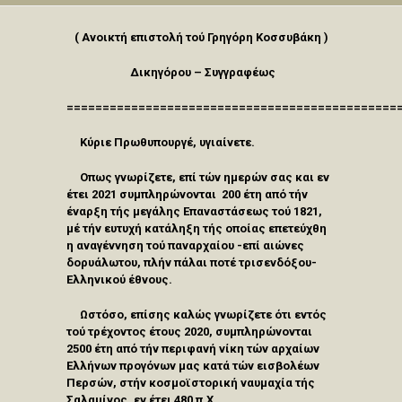
( Ανοικτή επιστολή τού Γρηγόρη Κοσσυβάκη )
Δικηγόρου – Συγγραφέως
==============================================
Κύριε Πρωθυπουργέ, υγιαίνετε.
Οπως γνωρίζετε, επί τών ημερών σας και εν
έτει 2021 συμπληρώνονται 200 έτη από τήν
έναρξη τής μεγάλης Επαναστάσεως τού 1821,
μέ τήν ευτυχή κατάληξη τής οποίας επετεύχθη
η αναγέννηση τού παναρχαίου -επί αιώνες
δορυάλωτου, πλήν πάλαι ποτέ τρισενδόξου-
Ελληνικού έθνους.
Ωστόσο, επίσης καλώς γνωρίζετε ότι εντός
τού τρέχοντος έτους 2020, συμπληρώνονται
2500 έτη από τήν περιφανή νίκη τών αρχαίων
Ελλήνων προγόνων μας κατά τών εισβολέων
Περσών, στήν κοσμοϊστορική ναυμαχία τής
Σαλαμίνος, εν έτει 480 π.Χ.