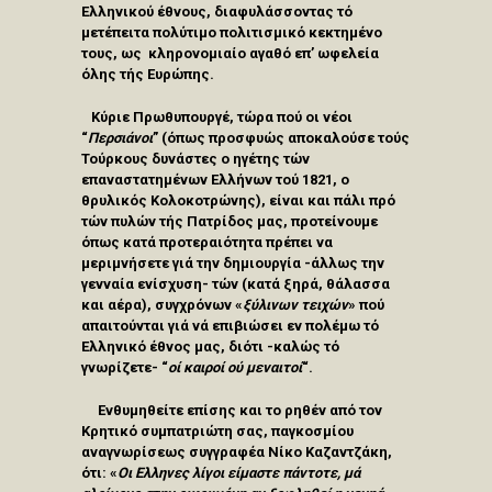
Ελληνικού έθνους, διαφυλάσσοντας τό
μετέπειτα πολύτιμο πολιτισμικό κεκτημένο
τους, ως κληρονομιαίο αγαθό επ’ ωφελεία
όλης τής Ευρώπης.
Κύριε Πρωθυπουργέ, τώρα πού οι νέοι
“
Περσιάνοι
” (όπως προσφυώς αποκαλούσε τούς
Τούρκους δυνάστες ο ηγέτης τών
επαναστατημένων Ελλήνων τού 1821, ο
θρυλικός Κολοκοτρώνης), είναι και πάλι πρό
τών πυλών τής Πατρίδος μας, προτείνουμε
όπως κατά προτεραιότητα πρέπει να
μεριμνήσετε γιά την δημιουργία -άλλως την
γενναία ενίσχυση- τών (κατά ξηρά, θάλασσα
και αέρα), συγχρόνων «
ξύλινων τειχών
» πού
απαιτούνται γιά νά επιβιώσει εν πολέμω τό
Ελληνικό έθνος μας, διότι -καλώς τό
γνωρίζετε- “
οί καιροί ού μεναιτοί
“.
Ενθυμηθείτε επίσης και το ρηθέν από τον
Κρητικό συμπατριώτη σας, παγκοσμίου
αναγνωρίσεως συγγραφέα Νίκο Καζαντζάκη,
ότι: «
Οι Ελληνες λίγοι είμαστε πάντοτε, μά