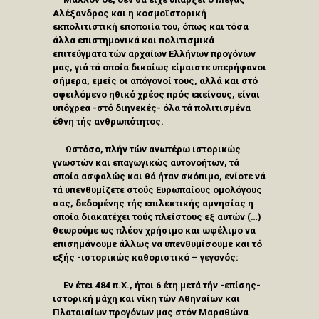
Αλέξανδρος και η κοσμοϊστορική
εκπολιτιστική εποποιία του, όπως και τόσα
άλλα επιστημονικά και πολιτισμικά
επιτεύγματα τών αρχαίων Ελλήνων προγόνων
μας, γιά τά οποία δικαίως είμαιστε υπερήφανοι
σήμερα, εμείς οι απόγονοί τους, αλλά και στό
οφειλόμενο ηθικό χρέος πρός εκείνους, είναι
υπόχρεα -στό διηνεκές- όλα τά πολιτισμένα
έθνη τής ανθρωπότητος.
Ωστόσο, πλήν τών ανωτέρω ιστορικώς
γνωστών και επαγωγικώς αυτονοήτων, τά
οποία ασφαλώς και θά ήταν σκόπιμο, ενίοτε νά
τά υπενθυμίζετε στούς Ευρωπαίους ομολόγους
σας, δεδομένης τής επιλεκτικής αμνησίας η
οποία διακατέχει τούς πλείστους εξ αυτών (…)
θεωρούμε ως πλέον χρήσιμο και ωφέλιμο να
επισημάνουμε άλλως να υπενθυμίσουμε και τό
εξής -ιστορικώς καθοριστικό – γεγονός:
E
ν έτει 484 π.Χ., ήτοι 6 έτη μετά τήν -επίσης-
ιστορική μάχη και νίκη τών Αθηναίων και
Πλαταιαίων προγόνων μας στόν Μαραθώνα