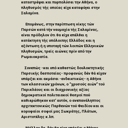
καταστρέψει και πυρπολύσει την Αθήνα, ο
πληθυσμός τής οποίας είχε καταφύγει στην
Σαλαμίνα.
Επομένως, στην περίπτωση νίκης τών
Περσών κατά τήν ναυμαχία τής Σαλαμίνας,
είναι πρόδηλον ότι θα είχε επέλθει η
κατάκτηση τής υπόλοιπης Ελλάδος και η
εξόντωση ή η υποταγή τών λοιπών Ελληνικών
πληθυσμών, τρείς αιώνες πρίν από την
Ρωμαιοκρατία.
Συνεπώς -και υπό καθεστώς δουλοκτητικής
Περσικής δεσποτείας- προφανώς δέν θά είχαν
υπάρξει και ακμάσει -ενδεικτικώς- η Αθήνα
των κλασσικών χρόνων, ο “χρυσούς αιών” τού
Περικλέους και οι διαχρονικής αξίας
δημοκρατικοί πολιτειακοί θεσμοί πού
καθιερώθηκαν κατ’ αυτόν, ο ανεπανάληπτος
αρχιτεκτονικώς Παρθενών τού Φειδίου και οι
κορυφαίοι σοφοί μας Σωκράτης, Πλάτων,
Αριστοτέλης κ.λπ.
Μάλλον δε, δέν θα είχε υπάρξει ο Μέγας