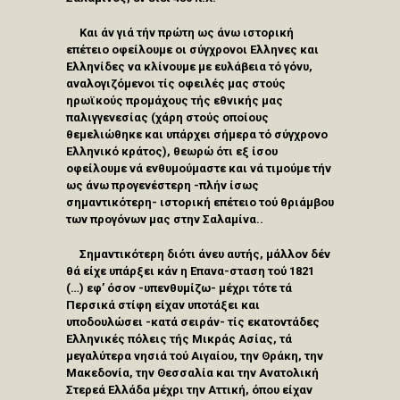
Και άν γιά τήν πρώτη ως άνω ιστορική
επέτειο οφείλουμε οι σύγχρονοι Ελληνες και
Ελληνίδες να κλίνουμε με ευλάβεια τό γόνυ,
αναλογιζόμενοι τίς οφειλές μας στούς
ηρωϊκούς προμάχους τής εθνικής μας
παλιγγενεσίας (χάρη στούς οποίους
θεμελιώθηκε και υπάρχει σήμερα τό σύγχρονο
Ελληνικό κράτος), θεωρώ ότι εξ ίσου
οφείλουμε νά ενθυμούμαστε και νά τιμούμε τήν
ως άνω προγενέστερη -πλήν ίσως
σημαντικότερη- ιστορική επέτειο τού θριάμβου
των προγόνων μας στην Σαλαμίνα..
Σημαντικότερη διότι άνευ αυτής, μάλλον δέν
θά είχε υπάρξει κάν η Επανα-σταση τού 1821
(…) εφ’ όσον -υπενθυμίζω- μέχρι τότε τά
Περσικά στίφη είχαν υποτάξει και
υποδουλώσει -κατά σειράν- τίς εκατοντάδες
Ελληνικές πόλεις τής Μικράς Ασίας, τά
μεγαλύτερα νησιά τού Αιγαίου, την Θράκη, την
Μακεδονία, την Θεσσαλία και την Ανατολική
Στερεά Ελλάδα μέχρι την Αττική, όπου είχαν