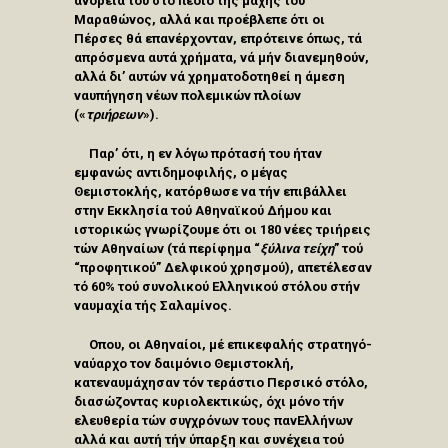
ανδρεία του στό πεδίο τής μάχης τού
Μαραθώνος, αλλά και προέβλεπε ότι οι
Πέρσες θά επανέρχονταν, επρότεινε όπως, τά
απρόσμενα αυτά χρήματα, νά μήν διανεμηθούν,
αλλά δι’ αυτών νά χρηματοδοτηθεί η άμεση
ναυπήγηση νέων πολεμικών πλοίων
(«
τριήρεων
»).
Παρ’ ότι, η εν λόγω πρότασή του ήταν
εμφανώς αντιδημοφιλής, ο μέγας
Θεμιστοκλής, κατόρθωσε να τήν επιβάλλει
στην Εκκλησία τού Αθηναϊκού Δήμου και
ιστορικώς γνωρίζουμε ότι οι 180 νέες τριήρεις
τών Αθηναίων (τά περίφημα “
ξύλινα τείχη
” τού
“προφητικού” Δελφικού χρησμού), απετέλεσαν
τό 60% τού συνολικού Ελληνικού στόλου στήν
ναυμαχία τής Σαλαμίνος.
Οπου, οι Αθηναίοι, μέ επικεφαλής στρατηγό-
ναύαρχο τον δαιμόνιο Θεμιστοκλή,
κατεναυμάχησαν τόν τεράστιο Περσικό στόλο,
διασώζοντας κυριολεκτικώς, όχι μόνο τήν
ελευθερία τών συγχρόνων τους πανΕλλήνων
αλλά και αυτή τήν ύπαρξη και συνέχεια τού